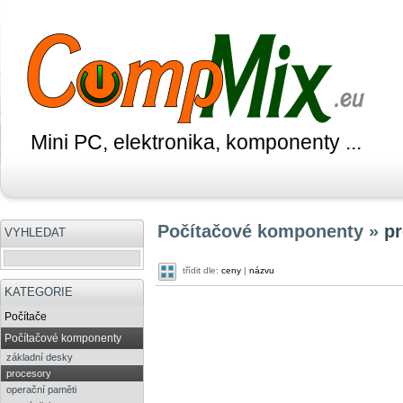
Mini PC, elektronika, komponenty ...
Počítačové komponenty »
p
VYHLEDAT
třídit dle:
ceny
|
názvu
KATEGORIE
Počítače
Počítačové komponenty
základní desky
procesory
operační paměti